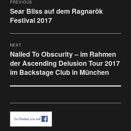
PREVIOUS
Sear Bliss auf dem Ragnarök
Previous
Festival 2017
post:
NEXT
Nailed To Obscurity – im Rahmen
Next
der Ascending Delusion Tour 2017
post:
im Backstage Club in München