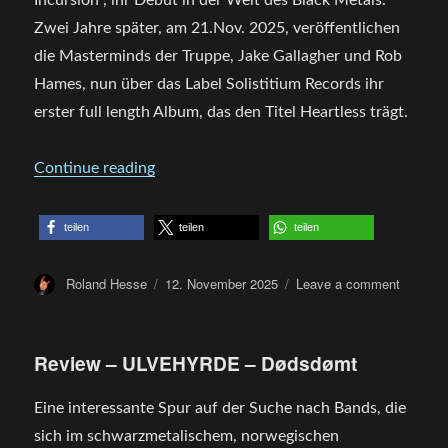
(2025)
Zwei Jahre später, am 21.Nov. 2025, veröffentlichen
die Masterminds der Truppe, Jake Gallagher und Rob
Hames, nun über das Label Solistitium Records ihr
erster full length Album, das den Titel Heartless trägt.
„Review – Nøkk – Heartless“
Continue reading
teilen
teilen
teilen
Author
Posted
on
Roland Hesse
12. November 2025
Leave a comment
on
Review
–
Nøkk
Review – ULVEHYRDE – Dødsdømt
–
Heartle
Eine interessante Spur auf der Suche nach Bands, die
sich im schwarzmetalischem, norwegischen