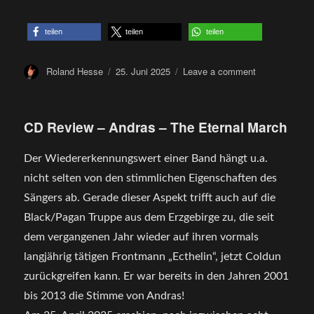
teilen
teilen
teilen
Author
Posted
on
Roland Hesse
25. Juni 2025
Leave a comment
on
CD
Review
–
CD Review – Andras – The Eternal March
Lost
Eternity
–
Der Wiedererkennungswert einer Band hängt u.a.
Fragments
nicht selten von den stimmlichen Eigenschaften des
Of
Sängers ab. Gerade dieser Aspekt trifft auch auf die
Truth
Black/Pagan Truppe aus dem Erzgebirge zu, die seit
dem vergangenen Jahr wieder auf ihren vormals
langjährig tätigen Frontmann „Ecthelin“, jetzt Coldun
zurückgreifen kann. Er war bereits in den Jahren 2001
bis 2013 die Stimme von Andras!