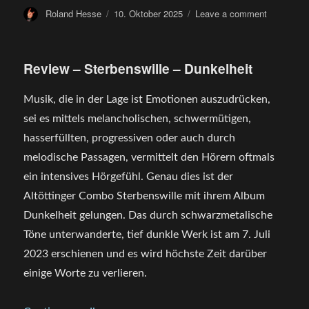
Author
Posted
on
Roland Hesse
10. Oktober 2025
Leave a comment
on
Review
–
ULVEHYR
Review – Sterbenswille – Dunkelheit
–
Dødsdømt
Musik, die in der Lage ist Emotionen auszudrücken,
sei es mittels melancholischen, schwermütigen,
hasserfüllten, progressiven oder auch durch
melodische Passagen, vermittelt den Hörern oftmals
ein intensives Hörgefühl. Genau dies ist der
Altöttinger Combo Sterbenswille mit ihrem Album
Dunkelheit gelungen. Das durch schwarzmetalische
Töne unterwanderte, tief dunkle Werk ist am 7. Juli
2023 erschienen und es wird höchste Zeit darüber
einige Worte zu verlieren.