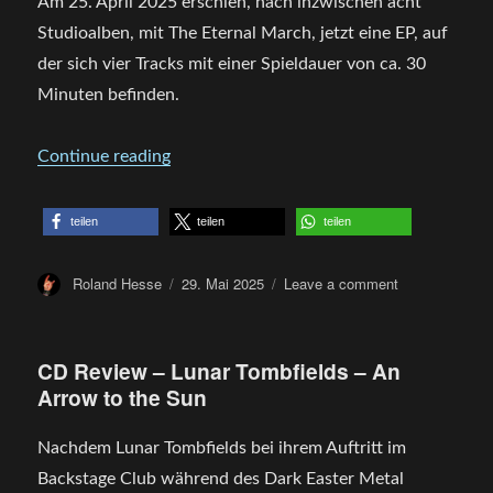
Am 25. April 2025 erschien, nach inzwischen acht
Studioalben, mit The Eternal March, jetzt eine EP, auf
der sich vier Tracks mit einer Spieldauer von ca. 30
Minuten befinden.
„CD Review – Andras – The Eternal Marc
Continue reading
teilen
teilen
teilen
Author
Posted
on
Roland Hesse
29. Mai 2025
Leave a comment
on
CD
Review
–
CD Review – Lunar Tombfields – An
Andras
Arrow to the Sun
–
The
Eternal
Nachdem Lunar Tombfields bei ihrem Auftritt im
March
Backstage Club während des Dark Easter Metal