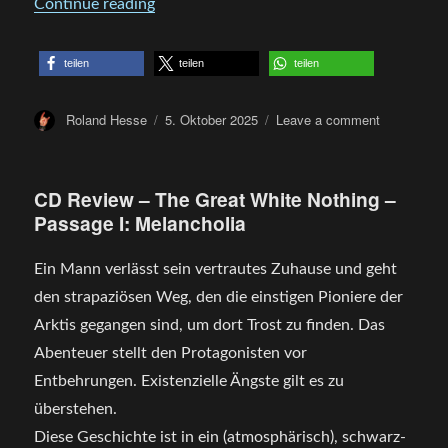
„Review – Sterbenswille – Dunkelheit“
Continue reading
teilen
teilen
teilen
Author
Posted
on
Roland Hesse
5. Oktober 2025
Leave a comment
on
Review
–
Sterbenswil
CD Review – The Great White Nothing –
–
Passage I: Melancholia
Dunkelheit
Ein Mann verlässt sein vertrautes Zuhause und geht
den strapaziösen Weg, den die einstigen Pioniere der
Arktis gegangen sind, um dort Trost zu finden. Das
Abenteuer stellt den Protagonisten vor
Entbehrungen. Existenzielle Ängste gilt es zu
überstehen.
Diese Geschichte ist in ein (atmosphärisch), schwarz-