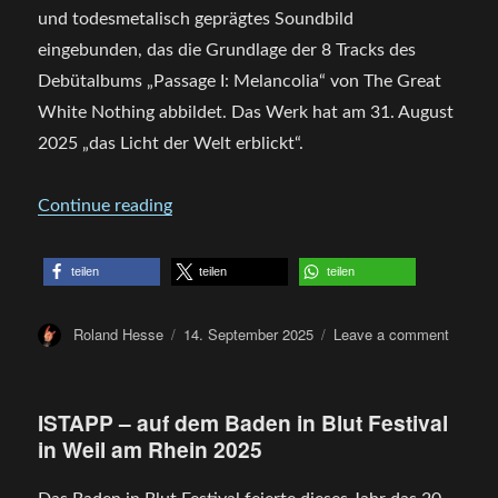
und todesmetalisch geprägtes Soundbild
eingebunden, das die Grundlage der 8 Tracks des
Debütalbums „Passage I: Melancolia“ von The Great
White Nothing abbildet. Das Werk hat am 31. August
2025 „das Licht der Welt erblickt“.
„CD Review – The Great White Nothing – 
Continue reading
teilen
teilen
teilen
Author
Posted
on
Roland Hesse
14. September 2025
Leave a comment
on
CD
Review
–
ISTAPP – auf dem Baden in Blut Festival
The
in Weil am Rhein 2025
Great
White
Nothing