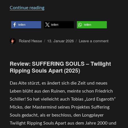
„Review: NAZGHOR – A World Ablaze“
Continue reading
teilen
teilen
teilen
Author
Posted
on
Roland Hesse
13. Januar 2026
Leave a comment
on
Review:
NAZGHOR
–
Review: SUFFERING SOULS – Twilight
A
Ripping Souls Apart (2025)
World
Ablaze
Das Alte stürzt, es ändert sich die Zeit und neues
Leben blüht aus den Ruinen, meinte schon Friedrich
Schiller! So hat vielleicht auch Tobias „Lord Esgaroth“
Micko, der Mastermind seines Projektes Suffering
Souls gedacht, als er beschloss, den Longplayer
Twilight Ripping Souls Apart aus dem Jahre 2000 und