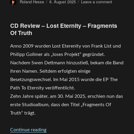
Author
Posted
on
Roland Hesse
6. August 2025
Leave a comment
on
ISTAPP
–
auf
CD Review – Lost Eternity – Fragments
dem
Of Truth
Baden
in
Blut
Anno 2009 wurden Lost Eterenity von Frank List und
Festival
Philipp Gollmer als „loses Projekt“ gegründet.
in
Nachdem Swen Dettmann hinzustieß, bekam die Band
Weil
am
ihren Namen. Seitdem erfolgten einige
Rhein
Besetzungswechsel. Im Mai 2015 wurde die EP The
2025
Path To Eternity veröffentlicht.
Zehn Jahre später, am 30. Mai 2025, erschien nun das
erste Studioalbum, dass den Titel „Fragments Of
Truth“ trägt.
„CD Review – Lost Eternity – Fragments O
Continue reading