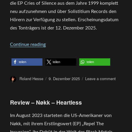
die EP Cries of Silence aus dem Jahre 1999 komplett
neu aufzunehmen und über Solistitium Records den
Hörern zur Verfügung zu stellen. Erscheinungsdatum
des Tonträgers ist der 12. Dezember 2025.
„Review: SUFFERING SOULS – Twilight Rip
Continue reading
teilen
teilen
teilen
Author
Posted
on
Roland Hesse
9. Dezember 2025
Leave a comment
on
Review:
SUFFER
SOULS
Review – Nøkk – Heartless
–
Twilight
Ripping
Im August 2023 starteten die US-Amerikaner von
Souls
Nøkk, mit ihrem Erstlingswert (EP) „Repel The
Apart
Incursion“, ihr Debüt in der Welt des Black Metals.