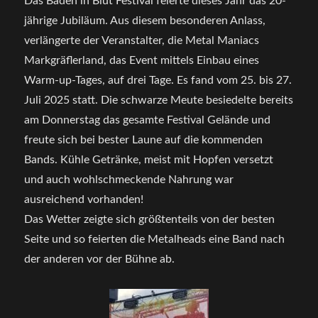
Das Baden in Blut Festival feierte dieses Jahr das 20-
–
jährige Jubiläum. Aus diesem besonderen Anlass,
Passag
verlängerte der Veranstalter, die Metal Maniacs
I:
Melanch
Markgräflerland, das Event mittels Einbau eines
Warm-up-Tages, auf drei Tage. Es fand vom 25. bis 27.
Juli 2025 statt. Die schwarze Meute besiedelte bereits
am Donnerstag das gesamte Festival Gelände und
freute sich bei bester Laune auf die kommenden
Bands. Kühle Getränke, meist mit Hopfen versetzt
und auch wohlschmeckende Nahrung war
ausreichend vorhanden!
Das Wetter zeigte sich größtenteils von der besten
Seite und so feierten die Metalheads eine Band nach
der anderen vor der Bühne ab.