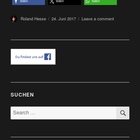
teilen
teilen
teilen
Author
Posted
on
Roland Hesse
24. Juni 2017
Leave a comment
on
Aaargh
Festival
2017
-
Festivalberich
SUCHEN
SE
Search
for: