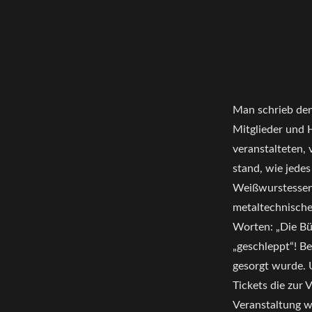
2024
im
Lokschuppen
Rosenheim
Man schrieb den 
Mitglieder und H
veranstalteten,
stand, wie jedes
Weißwurstessen 
metaltechnische
Worten: „Die Bü
„geschleppt“! Be
gesorgt wurde. 
Tickets die zur 
Veranstaltung w