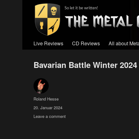
So let it be written!
Live Reviews
CD Reviews
All about Met
Bavarian Battle Winter 20
Author
Roland Hesse
Posted
20. Januar 2024
on
on
Leave a comment
Bavarian
Battle
Winter