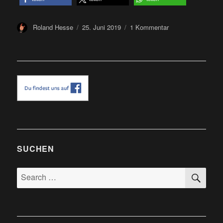
Author
Posted
zu
Roland Hesse
25. Juni 2019
1 Kommentar
on
Enisum
auf
dem
Aaargh
Festival
2019
in
Uttenhofen/Leutkir
im
Allgäu
SUCHEN
SE
Search
for: