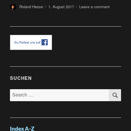
Author
Posted
on
Roland Hesse
1. August 2017
Leave a comment
on
Baden
in
Blut
Festival
2017
SUCHEN
SE
Search
for:
Index A-Z