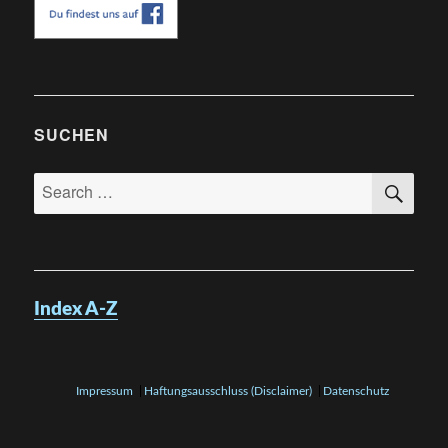
SUCHEN
SE
Search
for:
Index A-Z
Impressum
Haftungsausschluss (Disclaimer)
Datenschutz