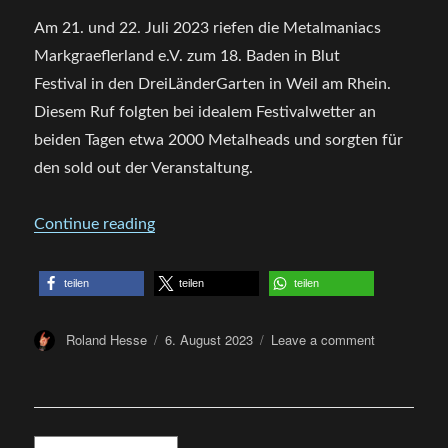
Am 21. und 22. Juli 2023 riefen die Metalmaniacs
Markgraeflerland e.V. zum 18. Baden in Blut
Festival in den DreiLänderGarten in Weil am Rhein.
Diesem Ruf folgten bei idealem Festivalwetter an
beiden Tagen etwa 2000 Metalheads und sorgten für
den sold out der Veranstaltung.
„Baden in Blut Festival 2023“
Continue reading
teilen
teilen
teilen
Author
Posted
on
Roland Hesse
6. August 2023
Leave a comment
on
Baden
in
Blut
Festival
2023