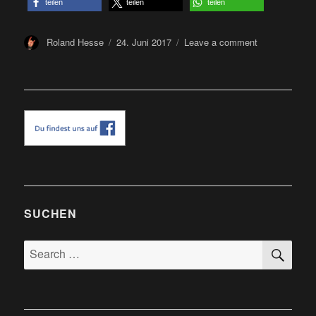
teilen
teilen
teilen
Author
Posted
on
Roland Hesse
24. Juni 2017
Leave a comment
on
Aaargh
Festival
2017
-
Festivalberich
SUCHEN
SE
Search
for: