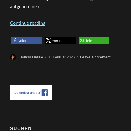
aufgenommen.
„Review: NORDLYS – Lichterglanz Finster
Continue reading
teilen
teilen
teilen
Author
Posted
on
Roland Hesse
1. Februar 2026
Leave a comment
on
Review:
NORDLYS
–
Lichterglanz
Finsternis
SUCHEN