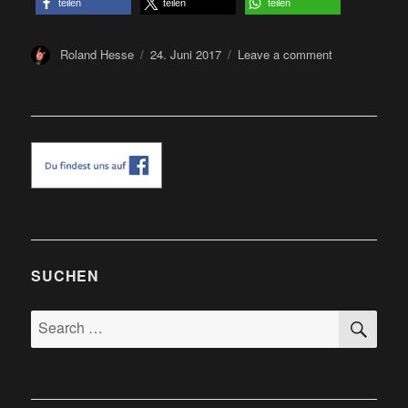
teilen
teilen
teilen
Author
Posted
on
Roland Hesse
24. Juni 2017
Leave a comment
on
Aaargh
Festival
2017
-
Festivalberich
SUCHEN
SE
Search
for: