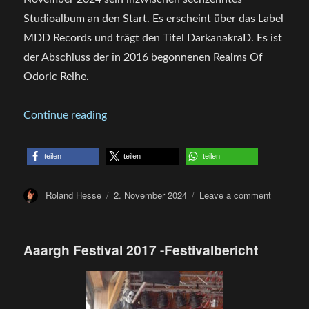
Studioalbum an den Start. Es erscheint über das Label
MDD Records und trägt den Titel DarkanakraD. Es ist
der Abschluss der in 2016 begonnenen Realms Of
Odoric Reihe.
„CD Review – SuidAkrA – DarkanakraD“
Continue reading
teilen
teilen
teilen
Author
Posted
on
Roland Hesse
2. November 2024
Leave a comment
on
CD
Review
–
Aaargh Festival 2017 -Festivalbericht
SuidAkrA
–
Darkanak