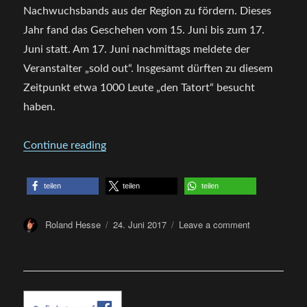
Nachwuchsbands aus der Region zu fördern.
Dieses
Jahr fand das Geschehen vom 15. Juni bis zum 17.
Juni statt. Am 17. Juni nachmittags meldete der
Veranstalter „sold out“. Insgesamt dürften zu diesem
Zeitpunkt etwa 1000 Leute „den Tatort“ besucht
haben.
„Aaargh Festival 2017 -Festivalbericht“
Continue reading
teilen
teilen
teilen
Author
Posted
on
Roland Hesse
24. Juni 2017
Leave a comment
on
Aaargh
Festival
2017
-
Festivalberich