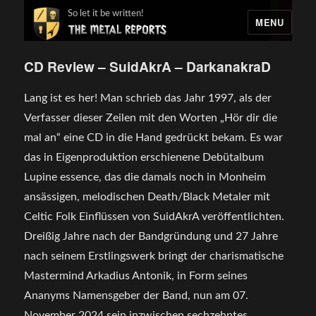
So let it be written!
MENU
CD Review – SuidAkrA – DarkanakraD
Lang ist es her! Man schrieb das Jahr 1997, als der
Verfasser dieser Zeilen mit den Worten „Hör dir die
mal an“ eine CD in die Hand gedrückt bekam. Es war
das in Eigenproduktion erschienene Debütalbum
Lupine essence, das die damals noch in Monheim
ansässigen, melodischen Death/Black Metaler mit
Celtic Folk Einflüssen von SuidAkrA veröffentlichten.
Dreißig Jahre nach der Bandgründung und 27 Jahre
nach seinem Erstlingswerk bringt der charismatische
Mastermind Arkadius Antonik, in Form seines
Ananyms Namensgeber der Band, nun am 07.
November 2024 sein inzwischen sechzehntes