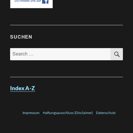
SUCHEN
SE
Search
for:
Index A-Z
Impressum
Haftungsausschluss (Disclaimer)
Datenschutz