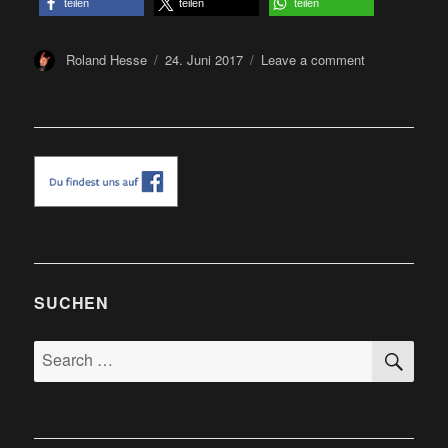
teilen
teilen
teilen
Author
Posted
on
Roland Hesse
24. Juni 2017
Leave a comment
on
Aaargh
Festival
2017
-
Festivalberich
SUCHEN
SE
Search
for: