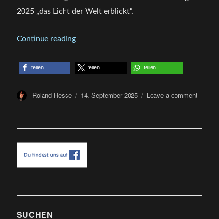
2025 „das Licht der Welt erblickt“.
„CD Review – The Great White Nothing – 
Continue reading
teilen
teilen
teilen
Author
Posted
on
Roland Hesse
14. September 2025
Leave a comment
on
CD
Review
–
The
Great
White
Nothing
–
Passag
I:
Melanch
SUCHEN