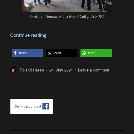
Southern German Black Metal Cult pt.5 2024
„Southern German Black Metal Cult pt. 5
Continue reading
teilen
teilen
teilen
Author
Posted
on
Roland Hesse
24. Juni 2024
Leave a comment
on
Southern
German
Black
Metal
Cult
pt.
5
2024