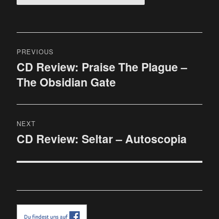
Beitragsnavigation
PREVIOUS
CD Review: Praise The Plague –
Previous
The Obsidian Gate
post:
NEXT
CD Review: Seltar – Autoscopia
Next
post: