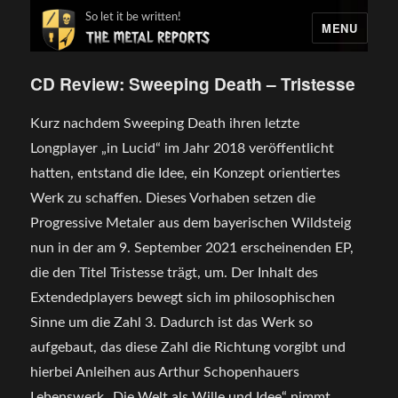
So let it be written!
MENU
CD Review: Sweeping Death – Tristesse
Kurz nachdem Sweeping Death ihren letzte
Longplayer „in Lucid“ im Jahr 2018 veröffentlicht
hatten, entstand die Idee, ein Konzept orientiertes
Werk zu schaffen. Dieses Vorhaben setzen die
Progressive Metaler aus dem bayerischen Wildsteig
nun in der am 9. September 2021 erscheinenden EP,
die den Titel Tristesse trägt, um. Der Inhalt des
Extendedplayers bewegt sich im philosophischen
Sinne um die Zahl 3. Dadurch ist das Werk so
aufgebaut, das diese Zahl die Richtung vorgibt und
hierbei Anleihen aus Arthur Schopenhauers
Lebenswerk „Die Welt als Wille und Idee“ nimmt.