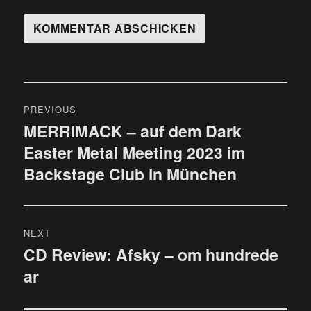
Beitragsnavigation
PREVIOUS
MERRIMACK – auf dem Dark
Previous
Easter Metal Meeting 2023 im
post:
Backstage Club in München
NEXT
CD Review: Afsky – om hundrede
Next
ar
post: