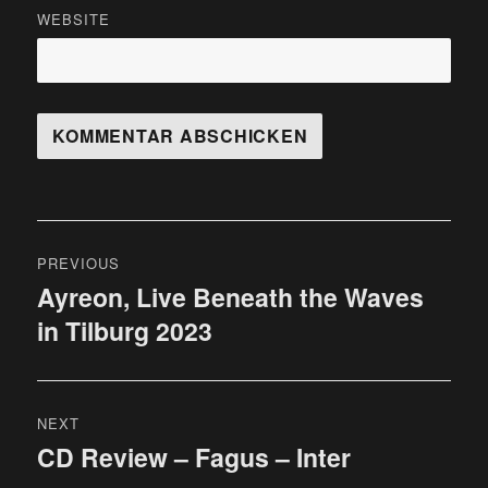
WEBSITE
Beitragsnavigation
PREVIOUS
Ayreon, Live Beneath the Waves
Previous
in Tilburg 2023
post:
NEXT
CD Review – Fagus – Inter
Next
post: