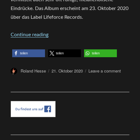
Eindrücke. Das Album erscheint am 23. Oktober 2020
über das Label Lifeforce Records.
„CD Review: atlases – woe portrait“
Continue reading
teilen
teilen
teilen
Author
Posted
on
Roland Hesse
21. Oktober 2020
Leave a comment
on
CD
Review:
atlases
–
woe
portrait