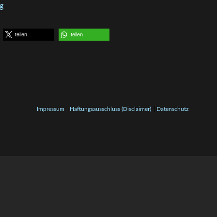
„Bavarian Battle Winter 2020 im Lokschuppen Rosenheim“
g
teilen
teilen
Impressum
Haftungsausschluss (Disclaimer)
Datenschutz