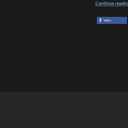
2020
Continue readin
im
Lokschuppen
Rosenheim
teilen