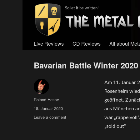
So let it be written!
Live Reviews
CD Reviews
All about Met
Bavarian Battle Winter 20
Am 11. Januar 2
Rosenheim wiede
Author
Roland Hesse
geöffnet. Zunäch
Posted
18. Januar 2020
aus München ank
on
on
Leave a comment
war „rappelvoll“
Bavarian
„sold out“
Battle
Winter