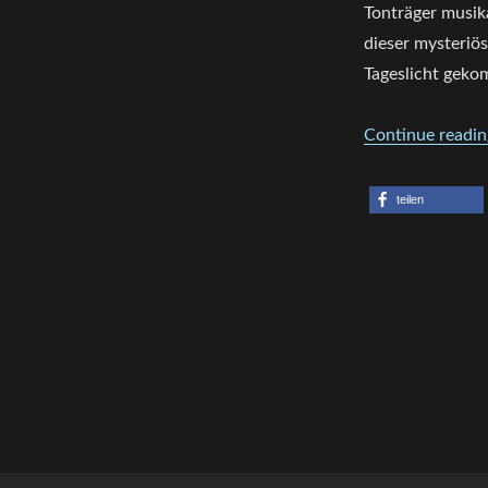
–
Tonträger musik
I
dieser mysteriö
Tageslicht geko
Continue readin
teilen