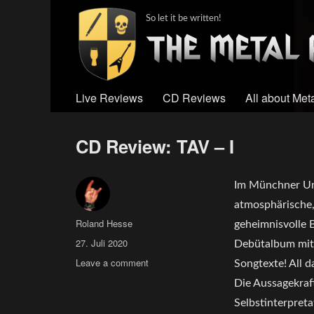
So let it be written!
Live Reviews
CD Reviews
All about Met
CD Review: TAV – I
Im Münchner Unt
atmosphärische, 
Author
Roland Hesse
geheimnisvolle 
Posted
27. Juli 2020
Debütalbum mit d
on
on
Leave a comment
Songtexte! All d
CD
Die Aussagekraft
Review:
Selbstinterpreta
TAV