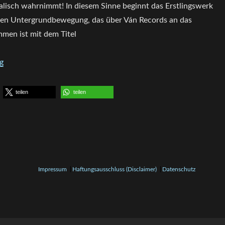
alisch wahrnimmt! In diesem Sinne beginnt das Erstlingswerk
sen Untergrundbewegung, das über Ván Records an das
mmen ist mit dem Titel
„CD Review: TAV – I“
g
teilen
teilen
Impressum
Haftungsausschluss (Disclaimer)
Datenschutz