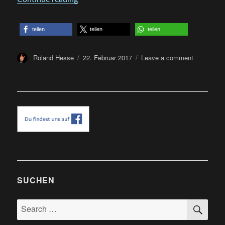
teilen
teilen
teilen
Author
Posted
on
Roland Hesse
22. Februar 2017
Leave a comment
on
Baden
In
Blut
Festival
2016
SUCHEN
SE
Search
for: