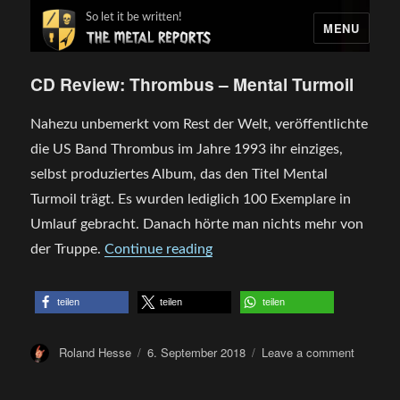
So let it be written!
MENU
CD Review: Thrombus – Mental Turmoil
Nahezu unbemerkt vom Rest der Welt, veröffentlichte
die US Band Thrombus im Jahre 1993 ihr einziges,
selbst produziertes Album, das den Titel Mental
Turmoil trägt. Es wurden lediglich 100 Exemplare in
Umlauf gebracht. Danach hörte man nichts mehr von
„CD Review: Thrombus – Ment
der Truppe.
Continue reading
teilen
teilen
teilen
Author
Posted
on
Roland Hesse
6. September 2018
Leave a comment
on
CD
Review: