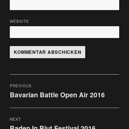
WEBSITE
Beitragsnavigation
PREVIOUS
Bavarian Battle Open Air 2016
Previous
post:
NEXT
Baden In Blut Festival 2016
Next