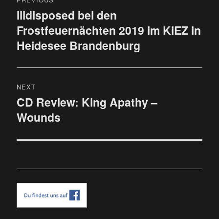
Illdisposed bei den
Previous
Frostfeuernächten 2019 im KiEZ in
post:
Heidesee Brandenburg
NEXT
CD Review: King Apathy –
Next
Wounds
post: