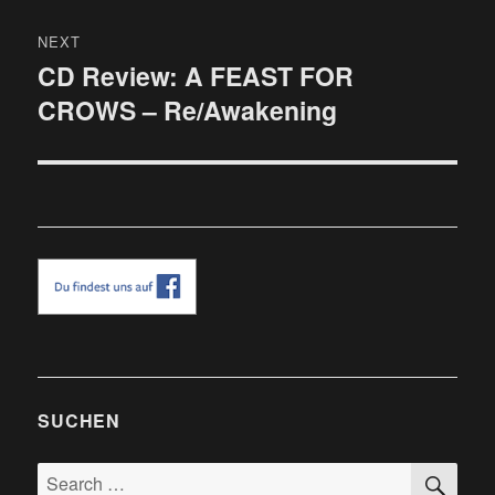
NEXT
CD Review: A FEAST FOR
Next
CROWS – Re/Awakening
post:
SUCHEN
SE
Search