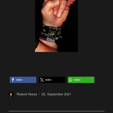
teilen
teilen
teilen
Author
Posted
Roland Hesse
25. September 2021
on