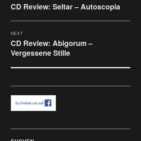
CD Review: Seltar – Autoscopia
Previous
post:
NEXT
CD Review: Abigorum –
Next
Vergessene Stille
post: