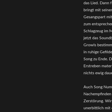
das Lied. Dann 
bringt mit seine
Gesangspart mit
zum entsprechen
Schlagzeug im M
jetzt das Sound
Growls bestimme
in ruhige Gefil
Song zu Ende. Di
Erstreben materi
nichts ewig dau
Auch Song Numme
Nachempfinden d
Zerstörung. Wir
unerbittlich mit