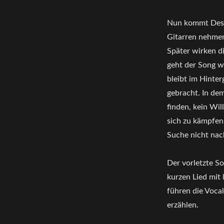
Nun kommt Destr
Gitarren nehmen
Später wirken d
geht der Song we
bleibt im Hinte
gebracht. In dem
finden, kein Wi
sich zu kämpfen
Suche nicht nach
Der vorletzte S
kurzen Lied mit
führen die Voca
erzählen.