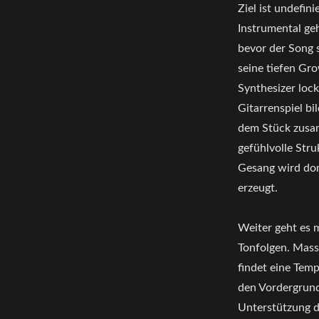
Ziel ist undefi
Instrumental ge
bevor der Song 
seine tiefen Gro
Synthesizer loc
Gitarrenspiel bi
dem Stück zusa
gefühlvolle Stru
Gesang wird dom
erzeugt.
Weiter geht es m
Tonfolgen. Mass
findet eine Temp
den Vordergrund
Unterstützung d