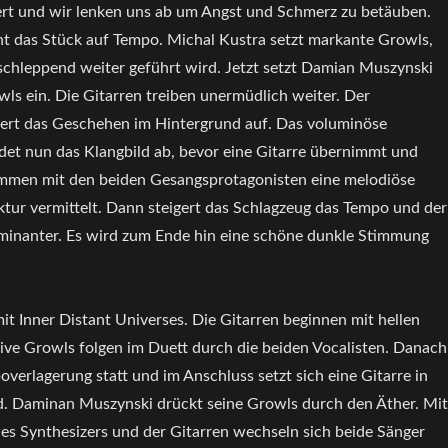
niert und wir lenken uns ab um Angst und Schmerz zu betäuben.
ht das Stück auf Tempo. Michal Kustra setzt markante Growls,
schleppend weiter geführt wird. Jetzt setzt Damian Muszynski
wls ein. Die Gitarren treiben unermüdlich weiter. Der
kert das Geschehen im Hintergrund auf. Das voluminöse
ldet nun das Klangbild ab, bevor eine Gitarre übernimmt und
mmen mit den beiden Gesangsprotagonisten eine melodiöse
ktur vermittelt. Dann steigert das Schlagzeug das Tempo und der
inanter. Es wird zum Ende hin eine schöne dunkle Stimmung
it Inner Distant Universes. Die Gitarren beginnen mit hellen
ive Growls folgen im Duett durch die beiden Vocalisten. Danach
overlagerung statt und im Anschluss setzt sich eine Gitarre in
. Daminan Muszynski drückt seine Growls durch den Äther. Mit
es Synthesizers und der Gitarren wechseln sich beide Sänger