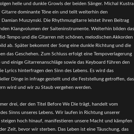
folgen helle und dunkle Growls der beiden Sänger. Michal Kustra
r Gitarre dominante Töne ein und teilt weiterhin den
 Damian Muszynski. Die Rhythmusgitarre leistet ihren Beitrag
den Klangvolumen der Saiteninstrumente. Weiterhin bilden da
id-Tempo und die Gitarren mit schönen, melodischen Akkorden
bild ab. Später bekommt der Song eine dunkle Richtung und die
n das Geschehen. Zum Schluss erfolgt eine Tempoverlagerung
de und einige Gitarrenanschläge sowie das Keyboard führen den
e Lyrics hinterfragen den Sinn des Lebens. Es wird das
eller Dinge in infrage gestellt und die Feststellung getroffen, das
ern wird und wir zu Staub vergehen werden.
r drei, der den Titel Before We Die trägt, handelt vom
es Sinns unseres Lebens. Wir laufen in Richtung unserer
 steigen hoch hinauf, manifestieren unsere Macht und kämpfen
 der Zeit, bevor wir sterben. Das Leben ist eine Täuschung, das