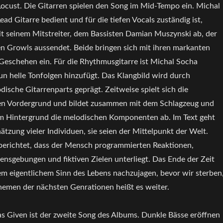
Locust. Die Gitarren spielen den Song im Mid-Tempo ein. Michal
Lead Gitarre bedient und für die tiefen Vocals zuständig ist,
it seinem Mitstreiter, dem Bassisten Damian Muszynski ab, der
en Growls aussendet. Beide bringen sich mit ihren markanten
Geschehen ein. Für die Rhythmusgitarre ist Michal Socha
un helle Tonfolgen hinzufügt. Das Klangbild wird durch
dische Gitarrenparts geprägt. Zeitweise spielt sich die
den Vordergrund und bildet zusammen mit dem Schlagzeug und
 Hintergrund die melodischen Komponenten ab. Im Text geht
ätzung vieler Individuen, sie seien der Mittelpunkt der Welt.
berichtet, dass der Mensch programmierten Reaktionen,
lensgebungen und fiktiven Zielen unterliegt. Das Ende der Zeit
m eigentlichem Sinn des Lebens nachzujagen, bevor wir sterben
Themen der nächsten Genrationen heißt es weiter.
Given ist der zweite Song des Albums. Dunkle Bässe eröffnen