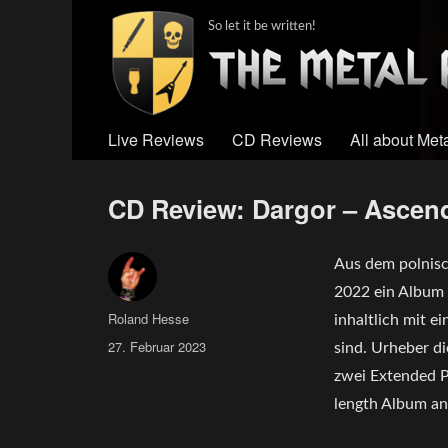
So let it be written!
Live Reviews
CD Reviews
All about Met
CD Review: Dargor – Ascend 
Aus dem polnisc
2022 ein Album n
Author
Roland Hesse
inhaltlich mit e
Posted
27. Februar 2023
sind. Urheber d
on
zwei Extended Pl
length Album an