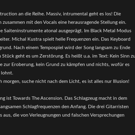
uction an die Reihe. Massiv, intrumental geht es los! Die
 zusammen mit den Vocals eine herausragende Stellung ein.
ie Saiteninstrumente atonal ausgeprägt. Im Black Metal Modus
iter. Michal Kustra spielt helle Frequenzen ein. Das Keyboard
rgrund. Nach einem Tempospiel wird der Song langsam zu Ende
 Stück geht es um Zerstörung. Es heißt u.a. im Text: Kein Sinn z
lle zur Eroberung, kein Grund zu kämpfen und nichts, wofür es
 lohnt.
 morgen, suche nicht nach dem Licht, es ist alles nur Illusion!
ong ist Towards The Ascension. Das Schlagzeug macht in dem
 langsamen Schlagfrequenzen den Anfang. Die drei Gitarristen
ls aus, die von Verleugnungen und falschen Versprechungen