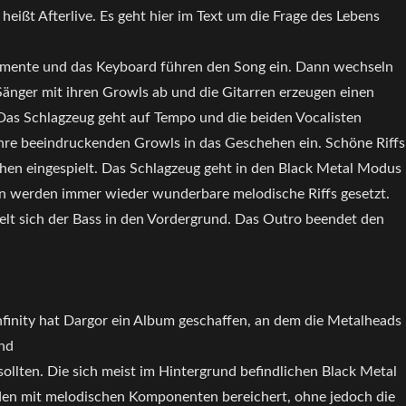
 heißt Afterlive. Es geht hier im Text um die Frage des Lebens
umente und das Keyboard führen den Song ein. Dann wechseln
Sänger mit ihren Growls ab und die Gitarren erzeugen einen
 Das Schlagzeug geht auf Tempo und die beiden Vocalisten
ihre beeindruckenden Growls in das Geschehen ein. Schöne Riffs
en eingespielt. Das Schlagzeug geht in den Black Metal Modus
n werden immer wieder wunderbare melodische Riffs gesetzt.
elt sich der Bass in den Vordergrund. Das Outro beendet den
nfinity hat Dargor ein Album geschaffen, an dem die Metalheads
nd
sollten. Die sich meist im Hintergrund befindlichen Black Metal
en mit melodischen Komponenten bereichert, ohne jedoch die