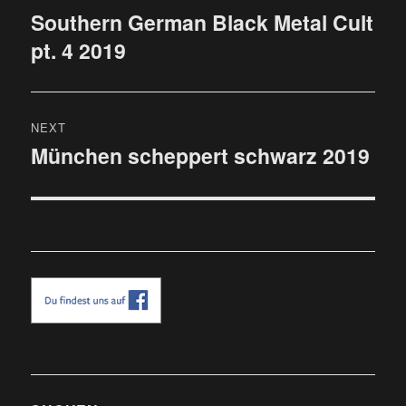
Southern German Black Metal Cult
Previous
pt. 4 2019
post:
NEXT
München scheppert schwarz 2019
Next
post: