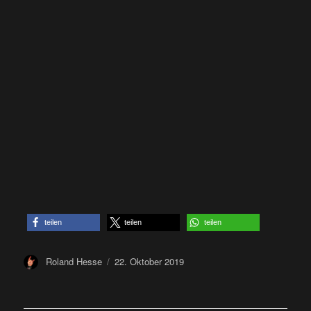
teilen
teilen
teilen
Author
Posted
Roland Hesse
22. Oktober 2019
on