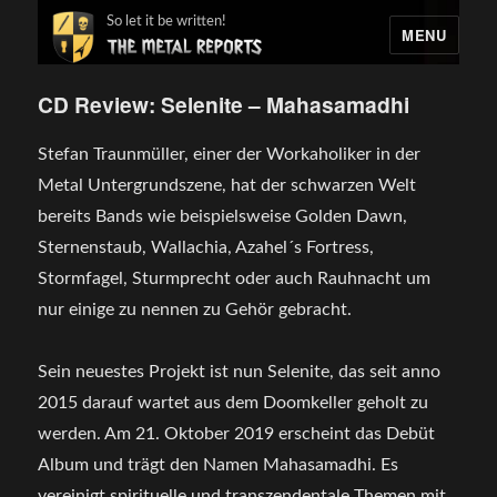
So let it be written!
MENU
CD Review: Selenite – Mahasamadhi
Stefan Traunmüller, einer der Workaholiker in der
Metal Untergrundszene, hat der schwarzen Welt
bereits Bands wie beispielsweise Golden Dawn,
Sternenstaub, Wallachia, Azahel´s Fortress,
Stormfagel, Sturmprecht oder auch Rauhnacht um
nur einige zu nennen zu Gehör gebracht.
Sein neuestes Projekt ist nun Selenite, das seit anno
2015 darauf wartet aus dem Doomkeller geholt zu
werden. Am 21. Oktober 2019 erscheint das Debüt
Album und trägt den Namen Mahasamadhi. Es
vereinigt spirituelle und transzendentale Themen mit