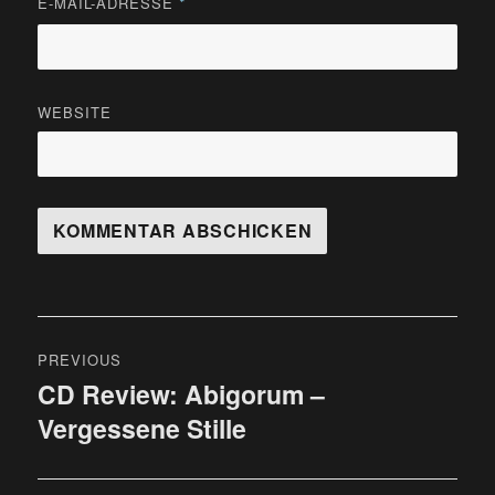
E-MAIL-ADRESSE
*
WEBSITE
Beitragsnavigation
PREVIOUS
CD Review: Abigorum –
Previous
Vergessene Stille
post: