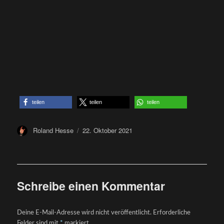
teilen
teilen
teilen
Author
Posted
Roland Hesse
22. Oktober 2021
on
Schreibe einen Kommentar
Deine E-Mail-Adresse wird nicht veröffentlicht.
Erforderliche
Felder sind mit
*
markiert