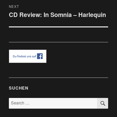
NEXT
CD Review: In Somnia – Harlequin
Next
post:
SUCHEN
SE
Search
for: