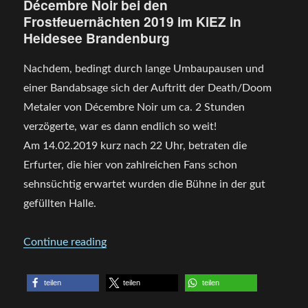
Décembre Noir bei den
Noir
Frostfeuernächten 2019 im KiEZ in
–
Heidesee Brandenburg
the.
RENAIS
of.
Nachdem, bedingt durch lange Umbaupausen und
HOPE
einer Bandabsage sich der Auftritt der Death/Doom
Metaler von Décembre Noir um ca. 2 Stunden
verzögerte, war es dann endlich so weit!
Am 14.02.2019 kurz nach 22 Uhr, betraten die
Erfurter, die hier von zahlreichen Fans schon
sehnsüchtig erwartet wurden die Bühne in der gut
gefüllten Halle.
„Décembre Noir bei den Frostfeuernächte
Continue reading
teilen
teilen
teilen