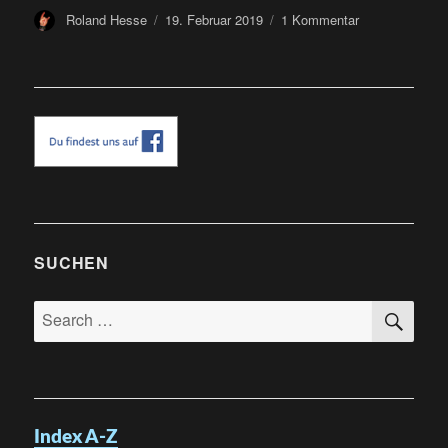
Author
Posted
zu
Roland Hesse
19. Februar 2019
1 Kommentar
on
Décembre
Noir
bei
den
Frostfeuernäch
2019
im
KiEZ
in
Heidesee
Brandenburg
SUCHEN
SE
Search
for:
Index A-Z