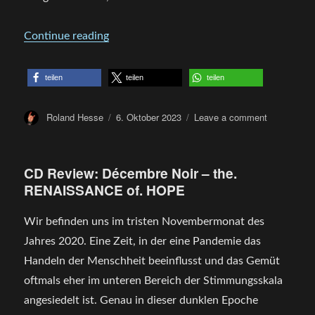
„CD Review : Décembre Noir – Your Sunse
Continue reading
teilen
teilen
teilen
Author
Posted
on
Roland Hesse
6. Oktober 2023
Leave a comment
on
CD
Review
:
CD Review: Décembre Noir – the.
Décembre
RENAISSANCE of. HOPE
Noir
–
Your
Wir befinden uns im tristen Novembermonat des
Sunset
Jahres 2020. Eine Zeit, in der eine Pandemie das
/
Handeln der Menschheit beeinflusst und das Gemüt
My
Sunrise
oftmals eher im unteren Bereich der Stimmungsskala
angesiedelt ist. Genau in dieser dunklen Epoche