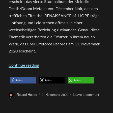
erscheint das vierte Studioalbum der Melodic
Death/Doom Metaler von Décember Noir, das den
trefflichen Titel the. RENAISSANCE of. HOPE trägt.
Hoffnung und Leid stehen oftmals in einer
wechselseitigen Beziehung zueinander. Genau diese
Thematik verarbeiten die Erfurter in ihrem neuen
Werk, das über Lifeforce Records am 13. November
2020 erscheint.
„CD Review: Décembre Noir – the. REN
Continue reading
teilen
teilen
teilen
Author
Posted
on
Roland Hesse
9. November 2020
Leave a comment
on
CD
Review:
Décembr